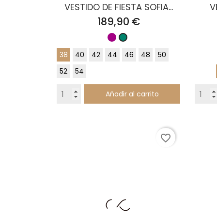
VESTIDO DE FIESTA SOFIA...
V
Precio
189,90 €
Buganvilla
Verde
pato
38
40
42
44
46
48
50
52
54
Añadir al carrito
favorite_border