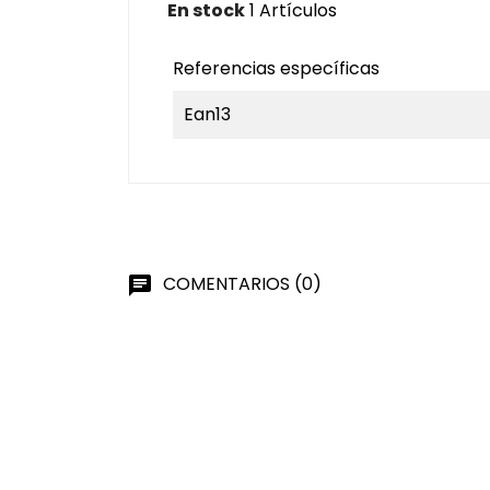
En stock
1 Artículos
Referencias específicas
Ean13
COMENTARIOS (0)
chat