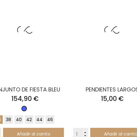
JUNTO DE FIESTA BLEU
PENDIENTES LARGO
Precio
Precio
154,90 €
15,00 €
Azul
Zafiro
6
38
40
42
44
46
Añadir al carrito
Añadir al carrit