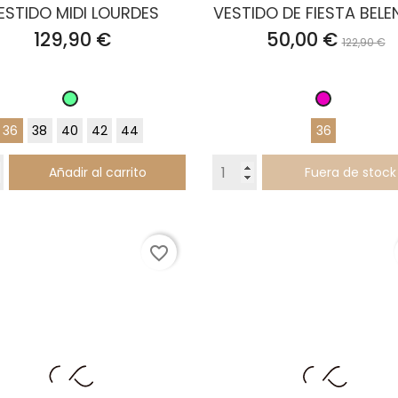
ESTIDO MIDI LOURDES
VESTIDO DE FIESTA BELEN
Precio
Precio
Preci
129,90 €
50,00 €
122,90 €
base
Verde
Fucsia
Pastel
36
38
40
42
44
36
Añadir al carrito
Fuera de stock
favorite_border