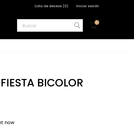
Lista de deseos
(
0
)
Iniciar sesión
0
 FIESTA BICOLOR
ght now