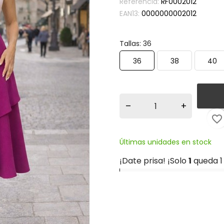
Referencia:
RF0002012
EAN13:
0000000002012
Tallas: 36
36
38
40
–
+
favorite_border
Últimas unidades en stock
¡Date prisa! ¡Solo
1
queda 1 