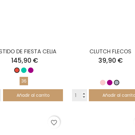
STIDO DE FIESTA CELIA
CLUTCH FLECOS
Precio
Precio
145,90 €
39,90 €
Turquesa
Buganvilla
Rojo
36
Rosa
Buganvilla
Gris
Palo
Añadir al carrito
Añadir al carrit
favorite_border