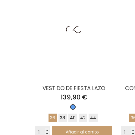
VESTIDO DE FIESTA LAZO
CON
Precio
139,90 €
Azul
36
38
40
42
44
3
Añadir al carrito