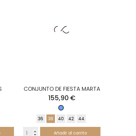
S
CONJUNTO DE FIESTA MARTA
Precio
155,90 €
Celeste
36
38
40
42
44
o
Añadir al carrito