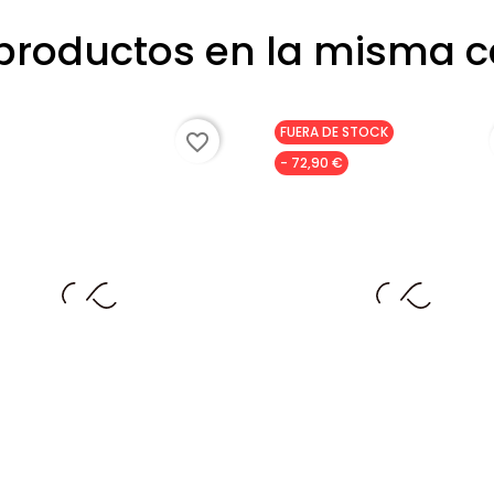
 productos en la misma c
FUERA DE STOCK
favorite_border
- 72,90 €