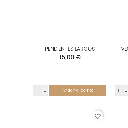
PENDIENTES LARGOS
VE
Precio
15,00 €
Añadir al carrito
favorite_border