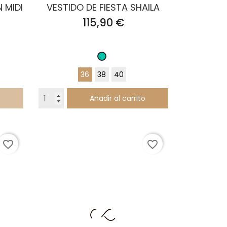
 MIDI
VESTIDO DE FIESTA SHAILA
o
Precio
115,90 €
Turquesa
36
38
40
Añadir al carrito
favorite_border
favorite_border