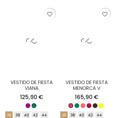
favorite_border
favorite_border
VESTIDO DE FIESTA
VESTIDO DE FIESTA
VIANA
MENORCA V
Precio
Precio
125,90 €
165,90 €
Buganvilla
Verde
Maquillaje
Rubí
Marrón
Amarillo
Verde
Coral
pato
Chocolate
pato
36
38
40
42
44
36
38
40
42
44