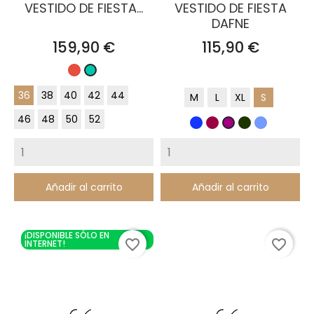
VESTIDO DE FIESTA...
VESTIDO DE FIESTA
DAFNE
Precio
Precio
159,90 €
115,90 €
Rojo
Turquesa
36
38
40
42
44
M
L
XL
S
46
48
50
52
Azul
Burdeos
Verde
Azul
Buganvilla
Klein
oscuro
grisaceo
Añadir al carrito
Añadir al carrito
¡DISPONIBLE SÓLO EN
favorite_border
favorite_border
INTERNET!