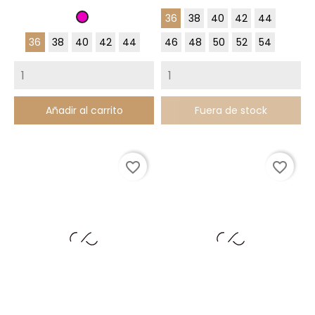
Chocolate
Marino
36
38
40
42
44
Fucsia
36
38
40
42
44
46
48
50
52
54
Añadir al carrito
Fuera de stock
favorite_border
favorite_border