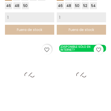
46
48
50
46
48
50
52
54
Fuera de stock
Fuera de stock
¡DISPONIBLE SÓLO EN
favorite_border
favorite_border
INTERNET!