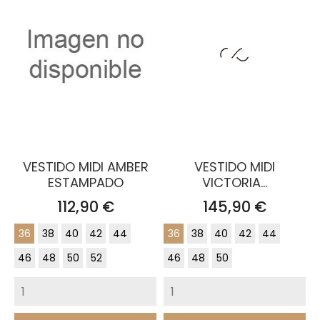
VESTIDO MIDI AMBER
VESTIDO MIDI
ESTAMPADO
VICTORIA...
Precio
Precio
112,90 €
145,90 €
36
38
40
42
44
36
38
40
42
44
46
48
50
52
46
48
50