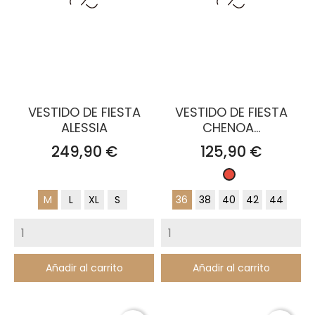
VESTIDO DE FIESTA
VESTIDO DE FIESTA
ALESSIA
CHENOA...
Precio
Precio
249,90 €
125,90 €
Rojo
M
L
XL
S
36
38
40
42
44
Añadir al carrito
Añadir al carrito