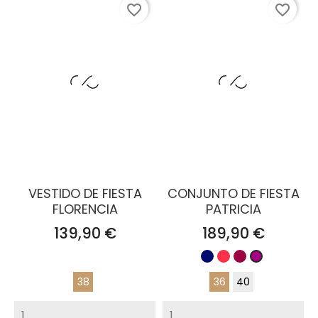
favorite_border
favorite_border
VESTIDO DE FIESTA
CONJUNTO DE FIESTA
FLORENCIA
PATRICIA
Precio
Precio
139,90 €
189,90 €
Azul
Coral
Burdeos
Buganvilla
Marino
38
36
40