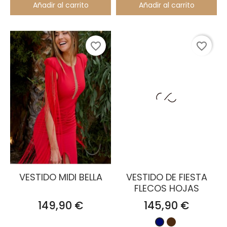
Añadir al carrito
Añadir al carrito
favorite_border
favorite_border
VESTIDO MIDI BELLA
VESTIDO DE FIESTA
FLECOS HOJAS
Precio
Precio
149,90 €
145,90 €
Marrón
Azul