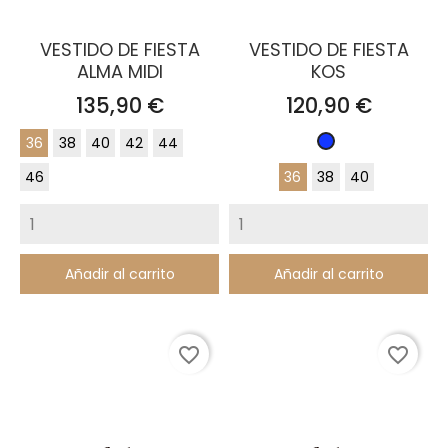
VESTIDO DE FIESTA
VESTIDO DE FIESTA
ALMA MIDI
KOS
Precio
Precio
135,90 €
120,90 €
36
38
40
42
44
Azul
Klein
46
36
38
40
Añadir al carrito
Añadir al carrito
favorite_border
favorite_border