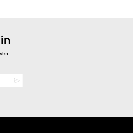
ín
stra