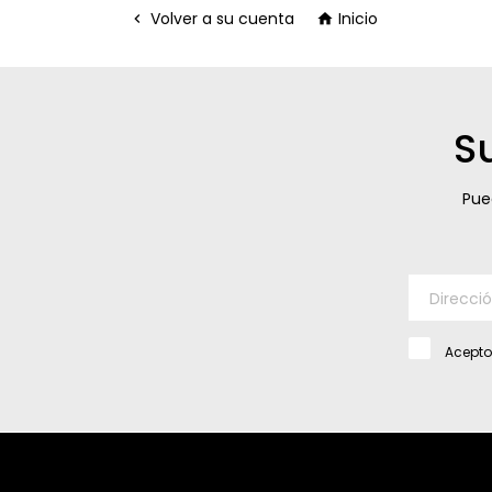
Volver a su cuenta
Inicio


S
Pue
Acepto