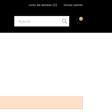
Lista de deseos
(
0
)
Iniciar sesión
0