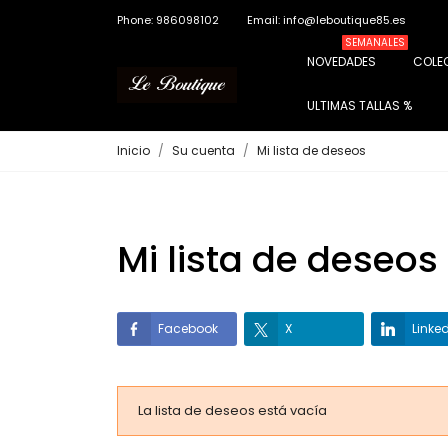
Phone: 986098102
Email: info@leboutique85.es
SEMANALES
NOVEDADES
COLE
ULTIMAS TALLAS %
Inicio
Su cuenta
Mi lista de deseos
Mi lista de deseos
Facebook
X
Linke
La lista de deseos está vacía