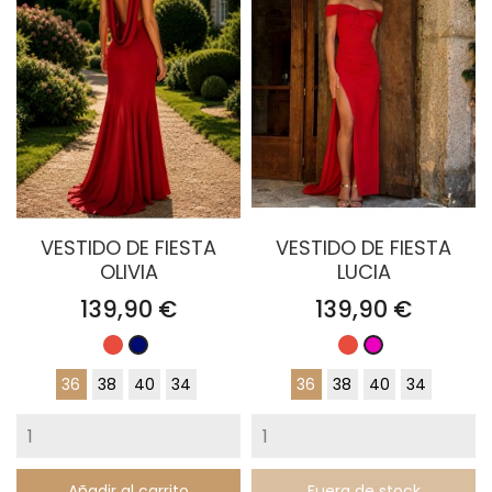
VESTIDO DE FIESTA
VESTIDO DE FIESTA
OLIVIA
LUCIA
Precio
Precio
139,90 €
139,90 €
Rojo
Rojo
Azul
Fucsia
Marino
36
38
40
34
36
38
40
34
Añadir al carrito
Fuera de stock