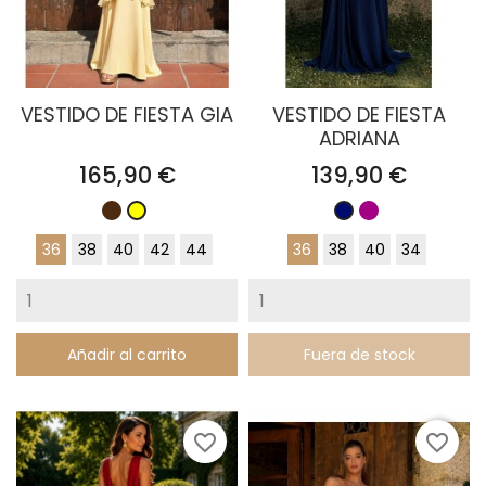
VESTIDO DE FIESTA GIA
VESTIDO DE FIESTA
ADRIANA
Precio
Precio
165,90 €
139,90 €
Marrón
Buganvilla
Amarillo
Azul
Chocolate
Marino
36
38
40
42
44
36
38
40
34
Añadir al carrito
Fuera de stock
favorite_border
favorite_border