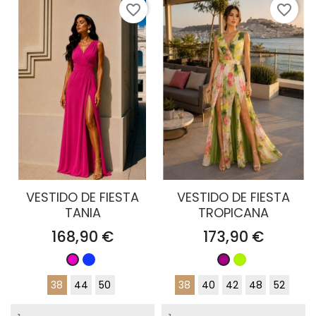
favorite_border
favorite_border
VESTIDO DE FIESTA
VESTIDO DE FIESTA
TANIA
TROPICANA
Precio
Precio
168,90 €
173,90 €
Azul
Lima
Fucsia
Buganvilla
Klein
38
44
50
38
40
42
48
52