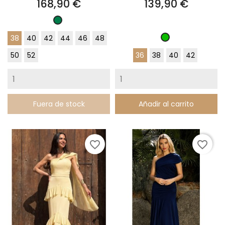
Precio
Precio
168,90 €
139,90 €
Verde
Esmeralda
38
40
42
44
46
48
Cilán
50
52
36
38
40
42
Fuera de stock
Añadir al carrito
favorite_border
favorite_border