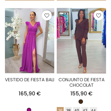
favorite_border
favorite_border
VESTIDO DE FIESTA BALI
CONJUNTO DE FIESTA
CHOCOLAT
Precio
Precio
165,90 €
155,90 €
Marrón
Chocolate
36
38
40
42
44
Buganvilla