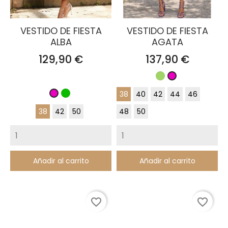
VESTIDO DE FIESTA
VESTIDO DE FIESTA
ALBA
AGATA
Precio
Precio
129,90 €
137,90 €
Verde
Fucsia
38
40
42
44
46
Cilán
Fucsia
38
42
50
48
50
Añadir al carrito
Añadir al carrito
favorite_border
favorite_border