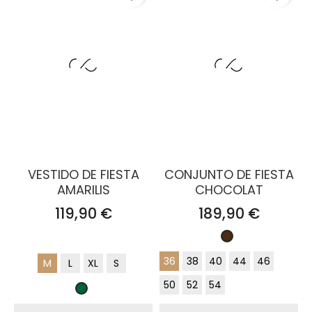
VESTIDO DE FIESTA
CONJUNTO DE FIESTA
AMARILIS
CHOCOLAT
Precio
Precio
119,90 €
189,90 €
Marrón
Chocolate
36
38
40
44
46
M
L
XL
S
50
52
54
Verde
Botella