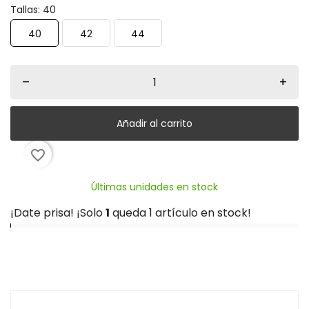
Tallas: 40
40
42
44
–
+
Añadir al carrito
favorite_border
Últimas unidades en stock
¡Date prisa! ¡Solo
1
queda 1 artículo en stock!