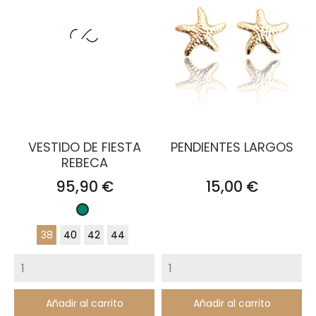
VESTIDO DE FIESTA
PENDIENTES LARGOS
REBECA
Precio
Precio
95,90 €
15,00 €
Verde
pato
38
40
42
44
Añadir al carrito
Añadir al carrito