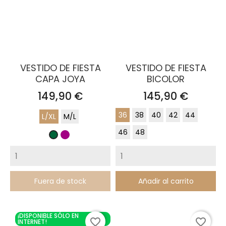
VESTIDO DE FIESTA
VESTIDO DE FIESTA
CAPA JOYA
BICOLOR
Precio
Precio
149,90 €
145,90 €
36
38
40
42
44
L/XL
M/L
46
48
Buganvilla
Verde
Botella
Fuera de stock
Añadir al carrito
¡DISPONIBLE SÓLO EN
favorite_border
favorite_border
INTERNET!