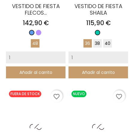
VESTIDO DE FIESTA
VESTIDO DE FIESTA
FLECOS...
SHAILA
Precio
Precio
142,90 €
115,90 €
Malva
Azul
Turquesa
48
36
38
40
Añadir al carrito
Añadir al carrito
FUERA DE STOCK
NUEVO
favorite_border
favorite_border