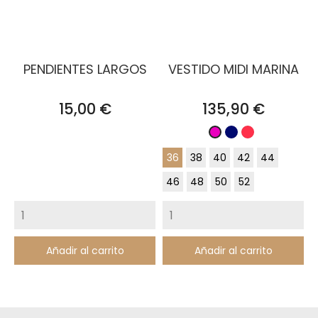
PENDIENTES LARGOS
VESTIDO MIDI MARINA
Precio
Precio
15,00 €
135,90 €
Azul
Coral
Fucsia
Marino
36
38
40
42
44
46
48
50
52
Añadir al carrito
Añadir al carrito