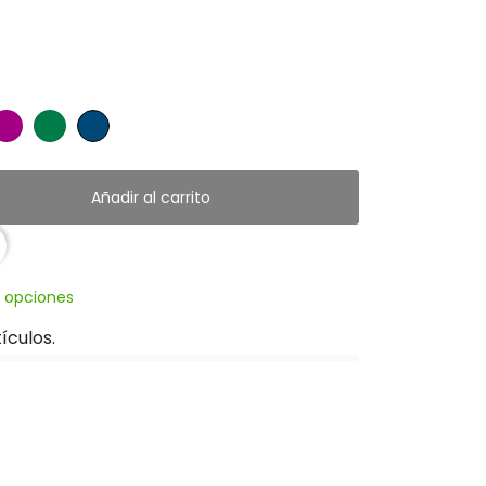
da
uganvilla
Verde
Azul
Esmeralda
petroleo
Añadir al carrito
s opciones
ículos.