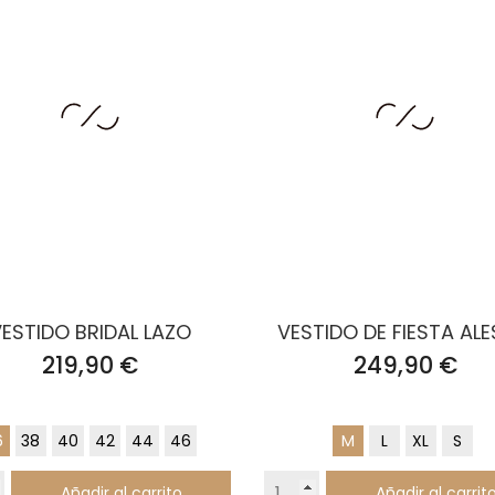
ESTIDO BRIDAL LAZO
VESTIDO DE FIESTA ALE
Precio
Precio
219,90 €
249,90 €
6
38
40
42
44
46
M
L
XL
S
Añadir al carrito
Añadir al carrit