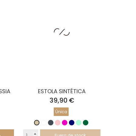
SSIA
ESTOLA SINTÉTICA
Precio
39,90 €
Única
Blanco
Negro
Rosa
Fucsia
Azul
Menta
Verde
Gris
Palo
Marino
Botella
pardo
o
Fuera de stock