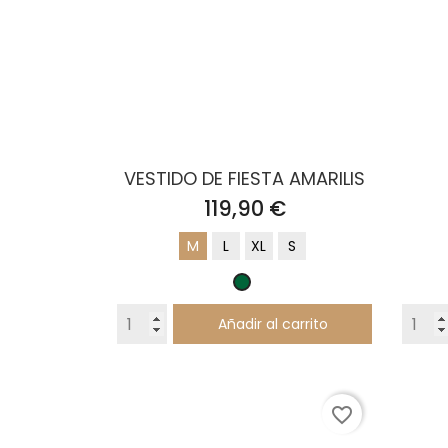
VESTIDO DE FIESTA AMARILIS
Precio
119,90 €
M
L
XL
S
Verde
Botella
Añadir al carrito
favorite_border