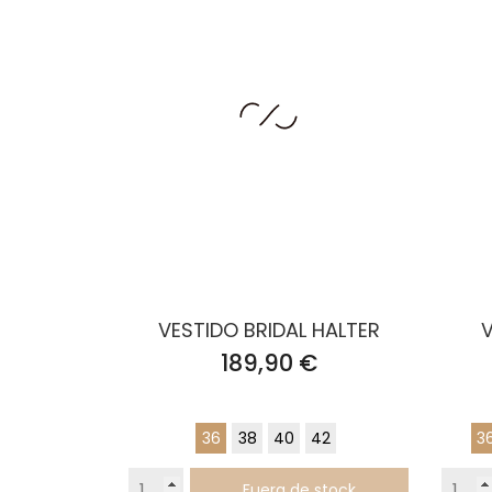
VESTIDO BRIDAL HALTER
V
Precio
189,90 €
36
38
40
42
3
Fuera de stock