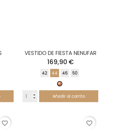
S
VESTIDO DE FIESTA NENUFAR
Precio
169,90 €
42
44
46
50
Nenufar
Naranja
o
Añadir al carrito
favorite_border
favorite_border