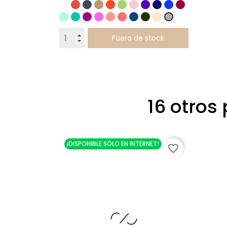
Blanco
Rojo
Negro
Camel
Naranja
Verde
Rosa
Lila
Azul
Azul
Burdeos
Menta
Turquesa
Buganvilla
Rosa
Rosa
Maquillaje
Palo
Azul
Verde
Marino
Arena
Klein
Gris
chicle
empolvado
petroleo
oscuro
Fuera de stock
16 otros
¡DISPONIBLE SÓLO EN INTERNET!
favorite_border