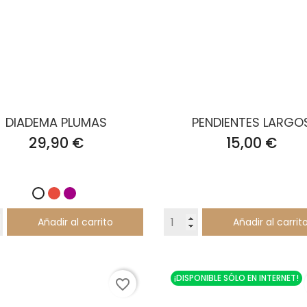
DIADEMA PLUMAS
PENDIENTES LARGO
Precio
Precio
29,90 €
15,00 €
Rojo
Buganvilla
Blanco
Añadir al carrito
Añadir al carrit
¡DISPONIBLE SÓLO EN INTERNET!
favorite_border