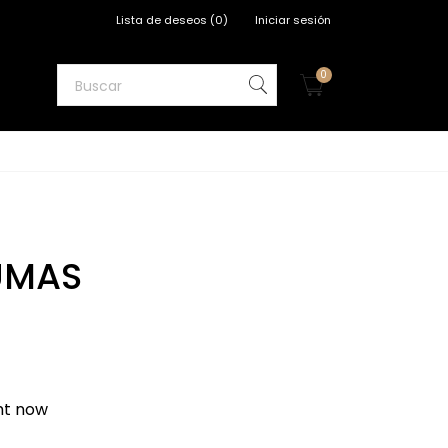
Lista de deseos
(
0
)
Iniciar sesión
0
UMAS
ght now