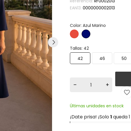
Referencia:
RF0002013
EAN13:
0000000002013
Color: Azul Marino
Rojo
Azul
Marino
Tallas: 42
42
46
50
–
+
favorite_border
Últimas unidades en stock
¡Date prisa! ¡Solo
1
queda 1 