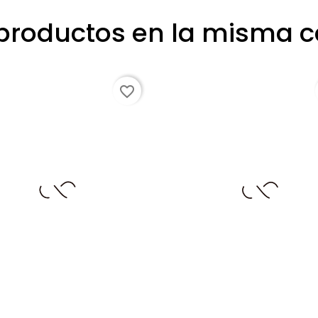
 productos en la misma c
favorite_border