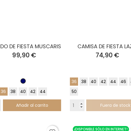
IDO DE FIESTA MUSCARIS
CAMISA DE FIESTA L
Precio
Precio
99,90 €
74,90 €
36
38
40
42
44
46
Azul
Marino
36
38
40
42
44
50
Añadir al carrito
Fuera de stock
¡DISPONIBLE SÓLO EN INTERNET!