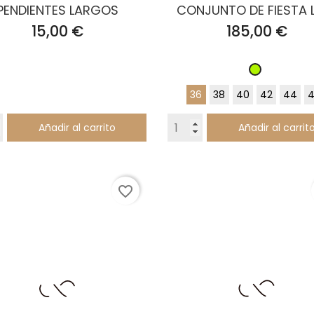
PENDIENTES LARGOS
CONJUNTO DE FIESTA 
Precio
Precio
15,00 €
185,00 €
Lima
36
38
40
42
44
4
Añadir al carrito
Añadir al carrit
favorite_border