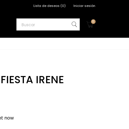
Lista de deseos
(
0
)
Iniciar sesión
0
FIESTA IRENE
ght now