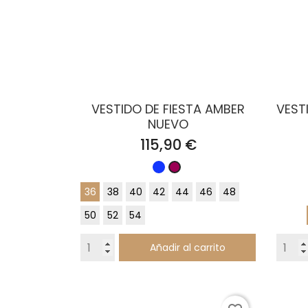
VESTIDO DE FIESTA AMBER
VEST
NUEVO
Precio
115,90 €
Azul
Fresa
Klein
36
38
40
42
44
46
48
50
52
54
Añadir al carrito