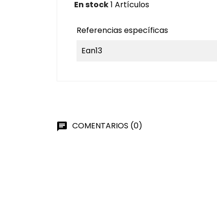
En stock
1 Artículos
Referencias específicas
Ean13
COMENTARIOS (0)
chat