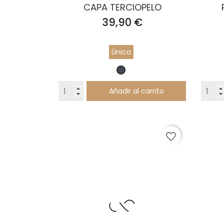
CAPA TERCIOPELO
Precio
39,90 €
Única
Negro
Añadir al carrito
favorite_border