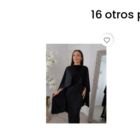
16 otros
favorite_border