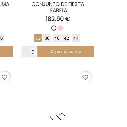
LIMA
CONJUNTO DE FIESTA
ISABELA
Precio
182,90 €
Rosa
Blanco
Palo
6
36
38
40
42
44
o
Añadir al carrito
favorite_border
favorite_border