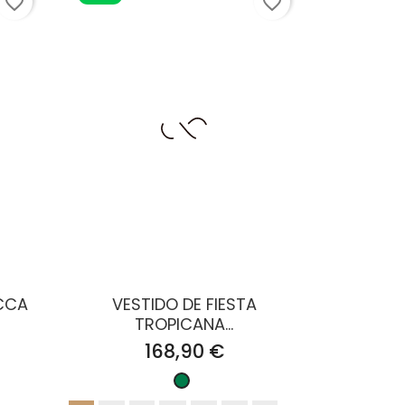
favorite_border
favorite_border
ECCA
VESTIDO DE FIESTA
TROPICANA...
Precio
168,90 €
Verde