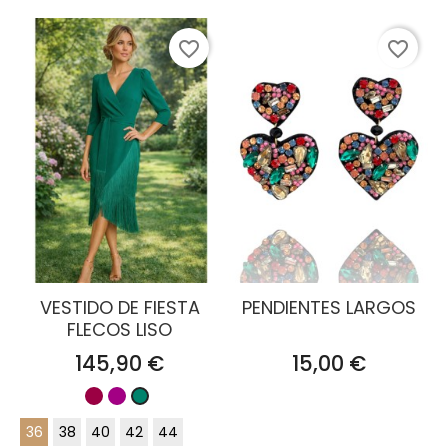
favorite_border
favorite_border
VESTIDO DE FIESTA
PENDIENTES LARGOS
FLECOS LISO
Precio
Precio
145,90 €
15,00 €
Burdeos
Buganvilla
Verde
pato
36
38
40
42
44