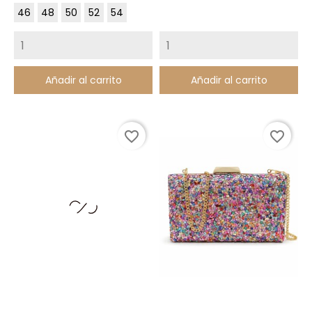
46
48
50
52
54
Añadir al carrito
Añadir al carrito
favorite_border
favorite_border