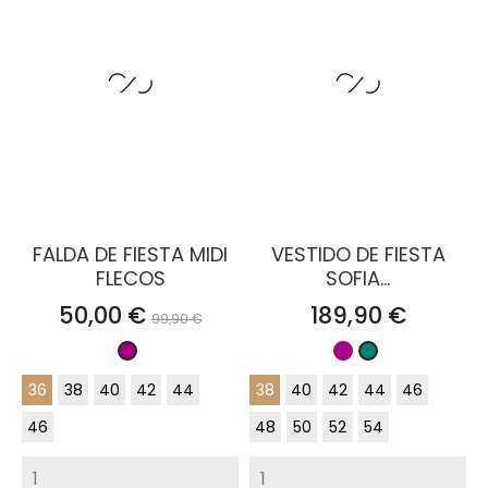
FALDA DE FIESTA MIDI
VESTIDO DE FIESTA
FLECOS
SOFIA...
Precio
Precio
Precio
50,00 €
189,90 €
99,90 €
base
Buganvilla
Buganvilla
Verde
pato
36
38
40
42
44
38
40
42
44
46
46
48
50
52
54