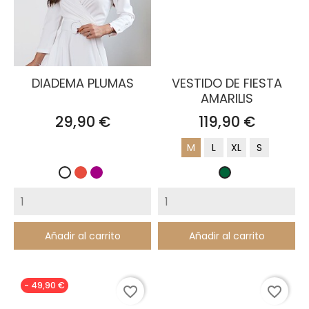
DIADEMA PLUMAS
VESTIDO DE FIESTA
AMARILIS
Precio
Precio
29,90 €
119,90 €
M
L
XL
S
Rojo
Buganvilla
Blanco
Verde
Botella
Añadir al carrito
Añadir al carrito
- 49,90 €
favorite_border
favorite_border