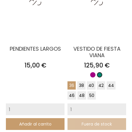
PENDIENTES LARGOS
VESTIDO DE FIESTA
VIANA
Precio
Precio
15,00 €
125,90 €
Buganvilla
Verde
pato
36
38
40
42
44
46
48
50
Añadir al carrito
Fuera de stock