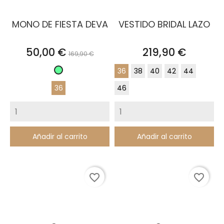
MONO DE FIESTA DEVA
VESTIDO BRIDAL LAZO
Precio
Precio
Precio
50,00 €
219,90 €
169,90 €
base
36
38
40
42
44
Verde
Pastel
36
46
Añadir al carrito
Añadir al carrito
favorite_border
favorite_border