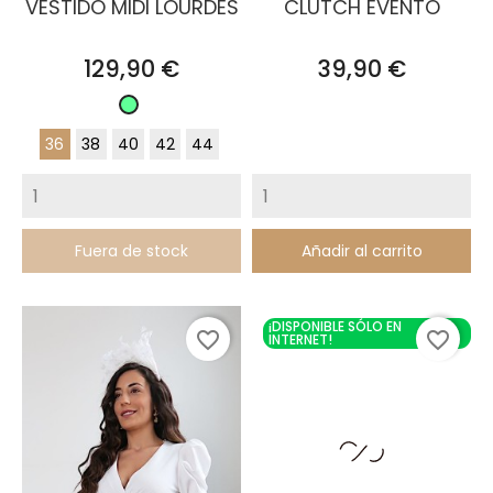
VESTIDO MIDI LOURDES
CLUTCH EVENTO
Precio
Precio
129,90 €
39,90 €
Verde
Pastel
36
38
40
42
44
Fuera de stock
Añadir al carrito
¡DISPONIBLE SÓLO EN
favorite_border
favorite_border
INTERNET!