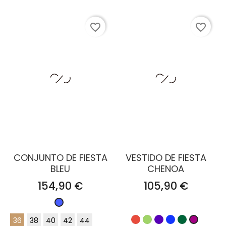
favorite_border
favorite_border
CONJUNTO DE FIESTA
VESTIDO DE FIESTA
BLEU
CHENOA
Precio
Precio
154,90 €
105,90 €
Azul
Zafiro
36
38
40
42
44
Rojo
Verde
Lila
Azul
Verde
Buganvil