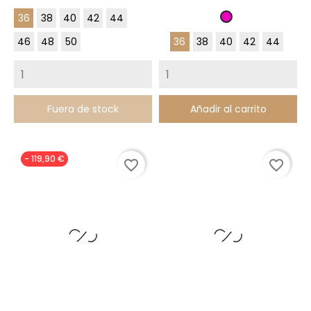
36
38
40
42
44
Fucsia
46
48
50
36
38
40
42
44
Fuera de stock
Añadir al carrito
- 119,90 €
favorite_border
favorite_border