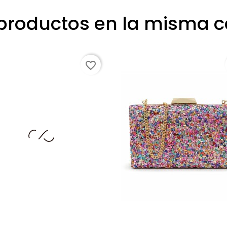
 productos en la misma c
favorite_border