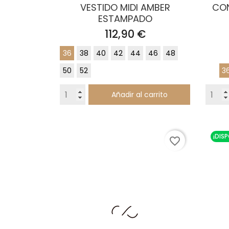
VESTIDO MIDI AMBER
CON
ESTAMPADO
Precio
112,90 €
36
38
40
42
44
46
48
50
52
3
Añadir al carrito
¡DIS
favorite_border