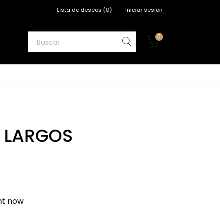
Lista de deseos
(
0
)
Iniciar sesión
0
S LARGOS
ght now