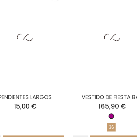
PENDIENTES LARGOS
VESTIDO DE FIESTA BA
Precio
Precio
15,00 €
165,90 €
Buganvilla
36