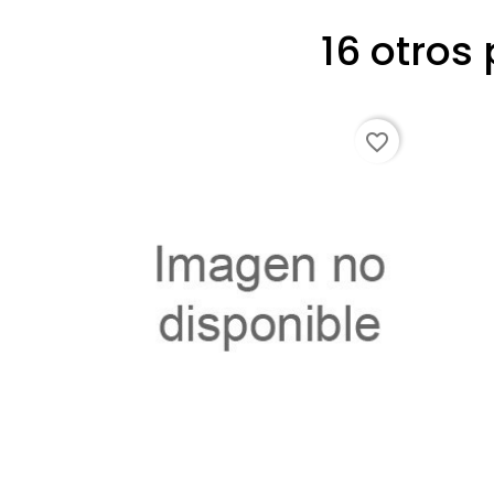
16 otros
favorite_border