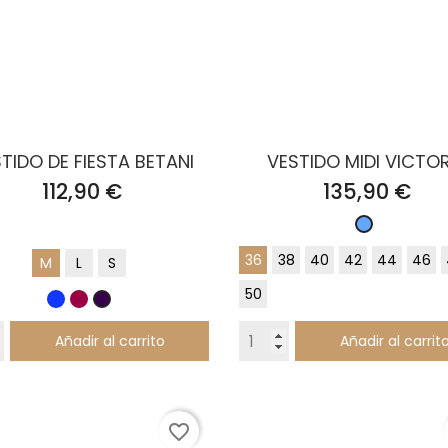
TIDO DE FIESTA BETANI
VESTIDO MIDI VICTOR
Precio
Precio
112,90 €
135,90 €
Celeste
36
38
40
42
44
46
M
L
S
50
Azul
Burdeos
Berenjena
Klein
Añadir al carrito
Añadir al carrit
favorite_border