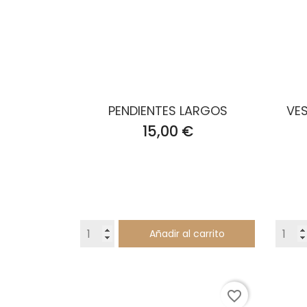
PENDIENTES LARGOS
VES
Precio
15,00 €
Añadir al carrito
favorite_border