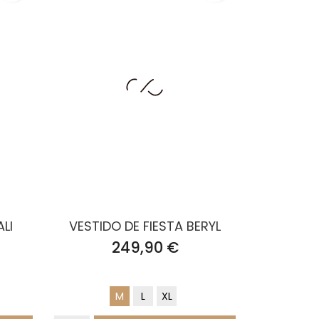
LI
VESTIDO DE FIESTA BERYL
Precio
249,90 €
M
L
XL