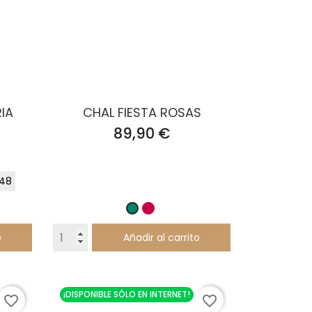
IA
CHAL FIESTA ROSAS
Precio
89,90 €
48
Rubí
Verde
pato
o
Añadir al carrito
¡DISPONIBLE SÓLO EN INTERNET!
favorite_border
favorite_border