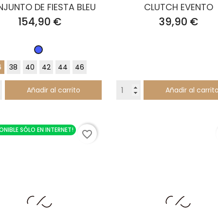
JUNTO DE FIESTA BLEU
CLUTCH EVENTO
Precio
Precio
154,90 €
39,90 €
Azul
Zafiro
6
38
40
42
44
46
Añadir al carrito
Añadir al carrit
PONIBLE SÓLO EN INTERNET!
favorite_border