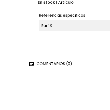
En stock
1 Artículo
Referencias específicas
Ean13
COMENTARIOS (0)
chat