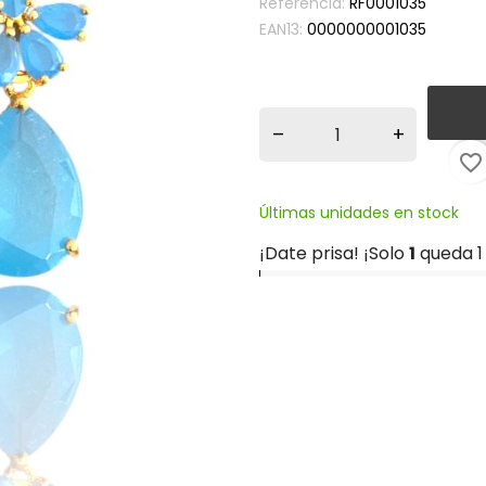
Referencia:
RF0001035
EAN13:
0000000001035
–
+
favorite_border
Últimas unidades en stock
¡Date prisa! ¡Solo
1
queda 1 