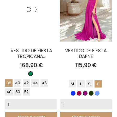
VESTIDO DE FIESTA
VESTIDO DE FIESTA
TROPICANA...
DAFNE
Precio
Precio
168,90 €
115,90 €
Verde
Esmeralda
38
40
42
44
46
M
L
XL
S
48
50
52
Azul
Burdeos
Verde
Azul
Buganvilla
Klein
oscuro
grisaceo