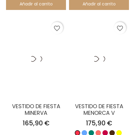
Añadir al carrito
Añadir al carrito
favorite_border
favorite_border
VESTIDO DE FIESTA
VESTIDO DE FIESTA
MINERVA
MENORCA V
Precio
Precio
165,90 €
175,90 €
Celeste
Verde
Maquillaje
Rubí
Marrón
Amaril
Coral