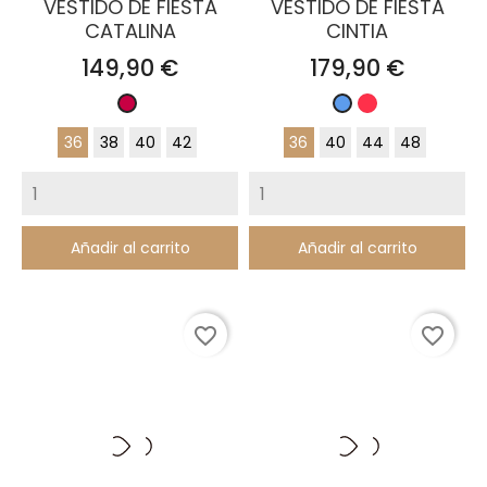
VESTIDO DE FIESTA
VESTIDO DE FIESTA
CATALINA
CINTIA
Precio
Precio
149,90 €
179,90 €
Coral
Rubí
Azul
36
38
40
42
36
40
44
48
Añadir al carrito
Añadir al carrito
favorite_border
favorite_border