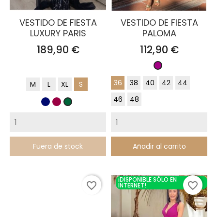
VESTIDO DE FIESTA
VESTIDO DE FIESTA
LUXURY PARIS
PALOMA
Precio
Precio
189,90 €
112,90 €
Buganvilla
36
38
40
42
44
M
L
XL
S
46
48
Azul
Burdeos
Verde
Marino
Botella
Fuera de stock
Añadir al carrito
¡DISPONIBLE SÓLO EN
favorite_border
favorite_border
INTERNET!