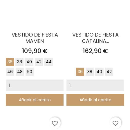
VESTIDO DE FIESTA
VESTIDO DE FIESTA
MAMEN
CATALINA...
Precio
Precio
109,90 €
162,90 €
36
38
40
42
44
46
48
50
36
38
40
42
Añadir al carrito
Añadir al carrito
favorite_border
favorite_border