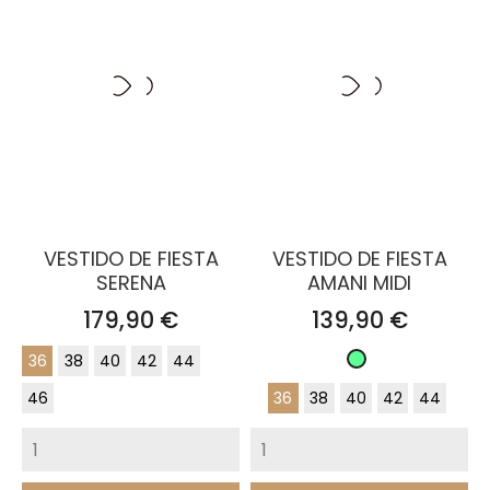
VESTIDO DE FIESTA
VESTIDO DE FIESTA
SERENA
AMANI MIDI
Precio
Precio
179,90 €
139,90 €
36
38
40
42
44
Verde
Pastel
46
36
38
40
42
44