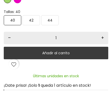
Tallas: 40
40
42
44
–
+
Añadir al carrito
favorite_border
Últimas unidades en stock
¡Date prisa! ¡Solo
1
queda 1 artículo en stock!