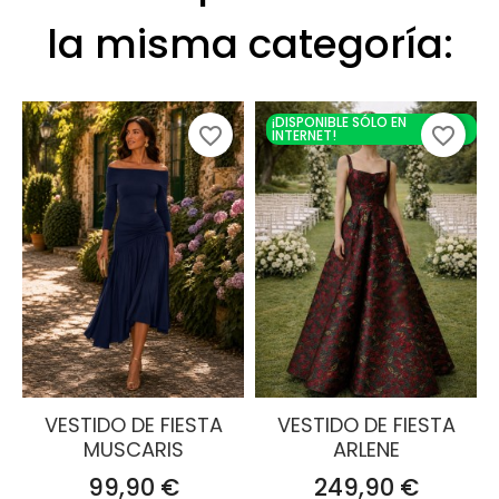
la misma categoría:
¡DISPONIBLE SÓLO EN
favorite_border
favorite_border
INTERNET!
VESTIDO DE FIESTA
VESTIDO DE FIESTA
MUSCARIS
ARLENE
Precio
Precio
99,90 €
249,90 €