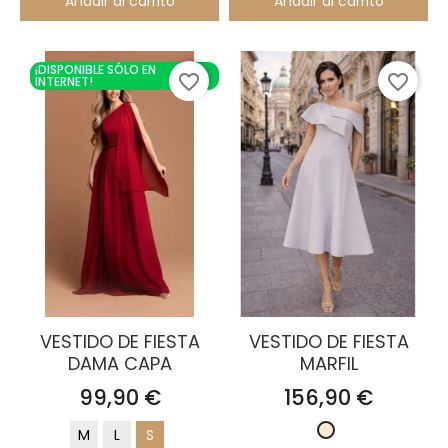
Añadir al carrito
Añadir al carrito
¡DISPONIBLE SÓLO EN
favorite_border
favorite_border
INTERNET!
VESTIDO DE FIESTA
VESTIDO DE FIESTA
DAMA CAPA
MARFIL
Precio
Precio
99,90 €
156,90 €
Blanco
M
L
S