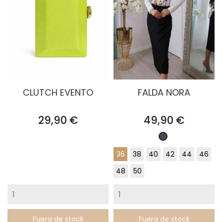
CLUTCH EVENTO
FALDA NORA
Precio
Precio
29,90 €
49,90 €
Negro
36
38
40
42
44
46
48
50
Fuera de stock
Fuera de stock