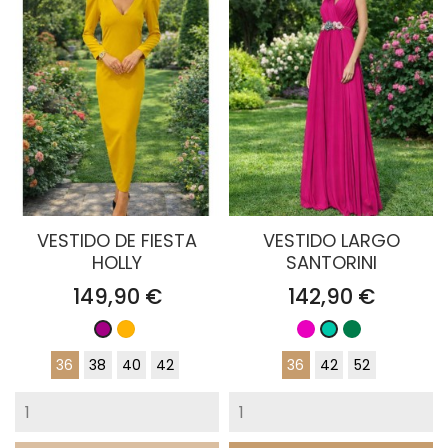
VESTIDO DE FIESTA
VESTIDO LARGO
HOLLY
SANTORINI
Precio
Precio
149,90 €
142,90 €
Mostaza
Fucsia
Verde
Buganvilla
Turquesa
Esmeralda
36
38
40
42
36
42
52