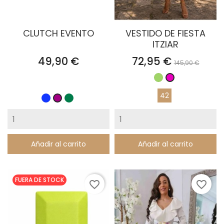
CLUTCH EVENTO
VESTIDO DE FIESTA
ITZIAR
Precio
Precio
Precio
49,90 €
72,95 €
145,90 €
base
Verde
Fucsia
42
Azul
Verde
Buganvilla
Klein
Esmeralda
Añadir al carrito
Añadir al carrito
FUERA DE STOCK
favorite_border
favorite_border