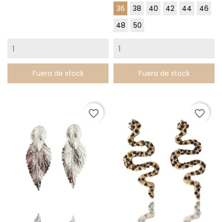
Palo
36
38
40
42
44
46
48
50
Fuera de stock
Fuera de stock
favorite_border
favorite_border