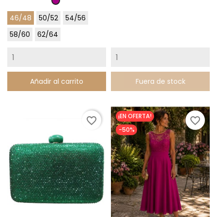
Buganvilla
46/48
50/52
54/56
58/60
62/64
Añadir al carrito
Fuera de stock
¡EN OFERTA!
favorite_border
favorite_border
-50%