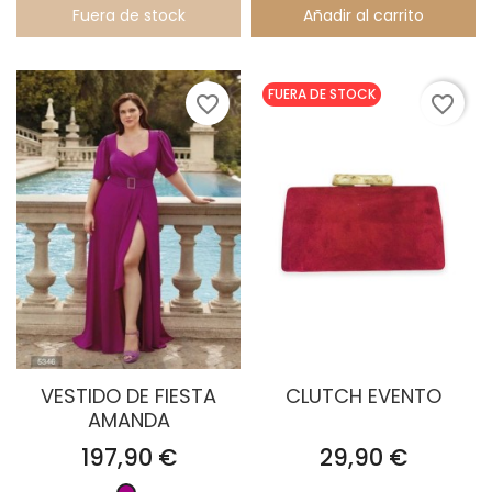
Fuera de stock
Añadir al carrito
FUERA DE STOCK
favorite_border
favorite_border
VESTIDO DE FIESTA
CLUTCH EVENTO
AMANDA
Precio
Precio
197,90 €
29,90 €