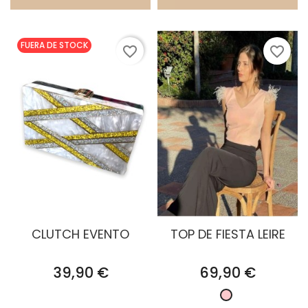
FUERA DE STOCK
favorite_border
favorite_border
CLUTCH EVENTO
TOP DE FIESTA LEIRE
Precio
Precio
39,90 €
69,90 €
Rosa