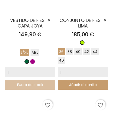
VESTIDO DE FIESTA
CONJUNTO DE FIESTA
CAPA JOYA
LIMA
Precio
Precio
149,90 €
185,00 €
Lima
36
38
40
42
44
L/XL
M/L
46
Buganvilla
Verde
Botella
Fuera de stock
Añadir al carrito
favorite_border
favorite_border