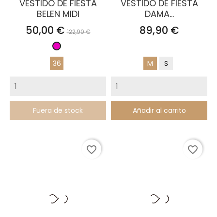
VESTIDO DE FIESTA
VESTIDO DE FIESTA
BELEN MIDI
DAMA...
Precio
Precio
Precio
50,00 €
89,90 €
122,90 €
base
Fucsia
36
M
S
Fuera de stock
Añadir al carrito
favorite_border
favorite_border