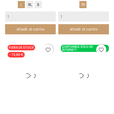
L
XL
S
36
Añadir al carrito
Añadir al carrito
¡DISPONIBLE SÓLO EN
FUERA DE STOCK
favorite_border
favorite_border
INTERNET!
- 72,90 €