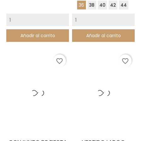
36
38
40
42
44
Añadir al carrito
Añadir al carrito
favorite_border
favorite_border