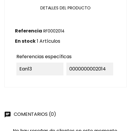
DETALLES DEL PRODUCTO
Referencia
RF0002014
En stock
1 Artículos
Referencias específicas
Ean13
0000000002014
COMENTARIOS (0)
chat
No hay reseñas de clientes en este momento.