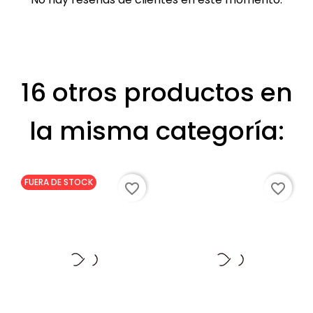
16 otros productos en
la misma categoría:
FUERA DE STOCK
favorite_border
favorite_border