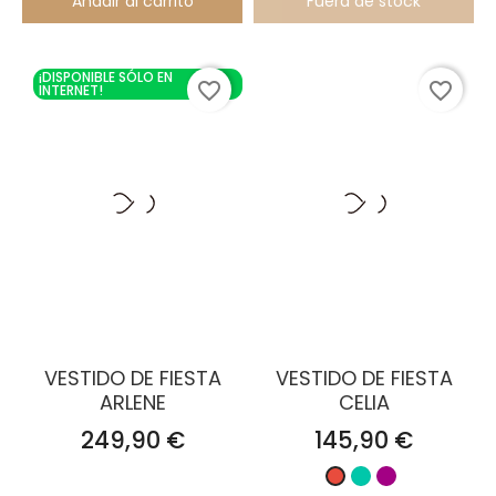
Añadir al carrito
Fuera de stock
¡DISPONIBLE SÓLO EN
favorite_border
favorite_border
INTERNET!
VESTIDO DE FIESTA
VESTIDO DE FIESTA
ARLENE
CELIA
Precio
Precio
249,90 €
145,90 €
Turquesa
Buganvilla
Rojo