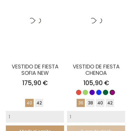
VESTIDO DE FIESTA
VESTIDO DE FIESTA
SOFIA NEW
CHENOA
Precio
Precio
175,90 €
105,90 €
Rojo
Verde
Lila
Azul
Verde
Buganvil
Klein
Botella
40
42
36
38
40
42