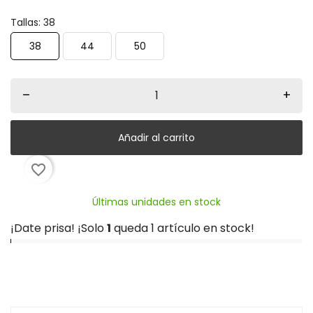
Klein
Tallas: 38
38
44
50
–
+
Añadir al carrito
favorite_border
Últimas unidades en stock
¡Date prisa! ¡Solo
1
queda 1 artículo en stock!