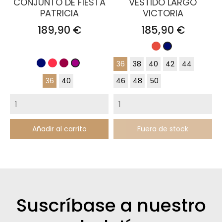
CONJUNTO DE FIESTA
VESTIDO LARGO
PATRICIA
VICTORIA
Precio
Precio
189,90 €
185,90 €
Rojo
Azul
Marino
36
38
40
42
44
Azul
Coral
Burdeos
Buganvilla
Marino
36
40
46
48
50
Añadir al carrito
Fuera de stock
Suscríbase a nuestro