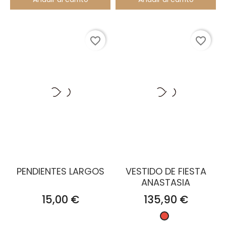
favorite_border
favorite_border
PENDIENTES LARGOS
VESTIDO DE FIESTA
ANASTASIA
Precio
Precio
15,00 €
135,90 €
Rojo