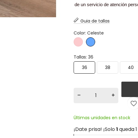
de un servicio de atención per
Guia de tallas
Color: Celeste
Rosa
Celeste
Palo
Tallas: 36
36
38
40
–
+
favorite_border
Últimas unidades en stock
¡Date prisa! ¡Solo
1
queda 1 