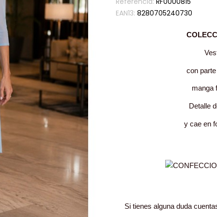
Referencia:
RF0000815
EAN13:
8280705240730
COLECC
Vest
con parte
manga f
Detalle d
y cae en f
Si tienes alguna duda cuenta