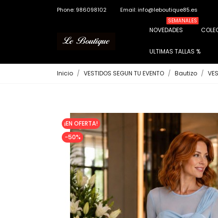
Phone: 986098102
Email: info@leboutique85.es
SEMANALES
NOVEDADES
COLE
ULTIMAS TALLAS %
Inicio
VESTIDOS SEGUN TU EVENTO
Bautizo
VES
¡EN OFERTA!
-50%