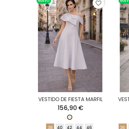
NUEVO
NUE
favorite_border
VESTIDO DE FIESTA MARFIL
VEST
Precio
156,90 €
Blanco
roto
38
40
42
44
46
36