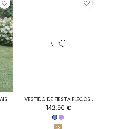
favorite_border
favorite_border
AIS
VESTIDO DE FIESTA FLECOS...
Precio
142,90 €
Malva
Azul
48