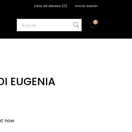
Lista de deseos
(
0
)
Iniciar sesión
0
DI EUGENIA
ght now