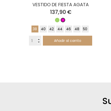
VESTIDO DE FIESTA AGATA
Precio
137,90 €
Verde
Fucsia
38
40
42
44
46
48
50
Añadir al carrito
S