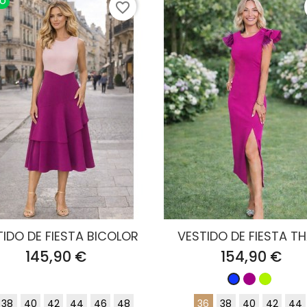
VO
favorite_border
IDO DE FIESTA BICOLOR
VESTIDO DE FIESTA TH
Precio
Precio
145,90 €
154,90 €
Buganvilla
Lima
Azul
Klein
38
40
42
44
46
48
36
38
40
42
44